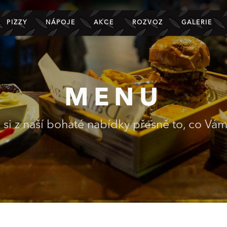
PIZZY
NÁPOJE
AKCE
ROZVOZ
GALERIE
MENU
 si z naší bohaté nabídky přesně to, co Vá